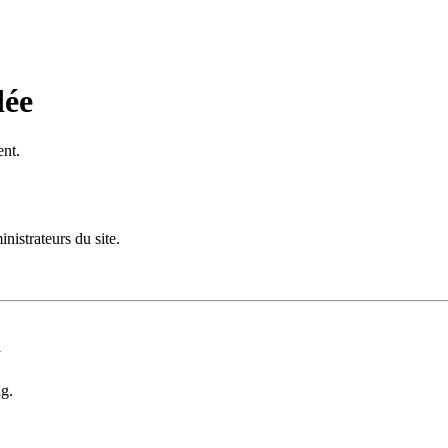
dée
ent.
istrateurs du site.
d
ng.